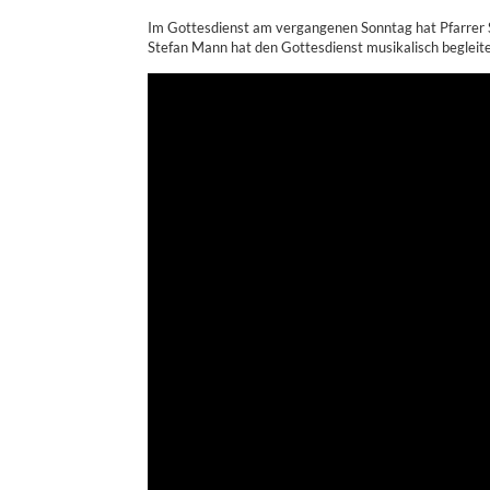
Im Gottesdienst am vergangenen Sonntag hat Pfarrer S
Stefan Mann hat den Gottesdienst musikalisch begleitet