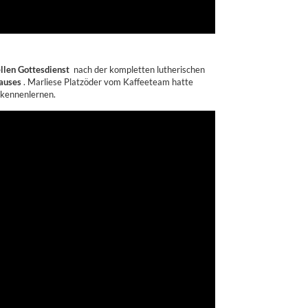
ellen Gottesdienst
nach der kompletten lutherischen
hauses
. Marliese Platzöder vom Kaffeeteam hatte
 kennenlernen.