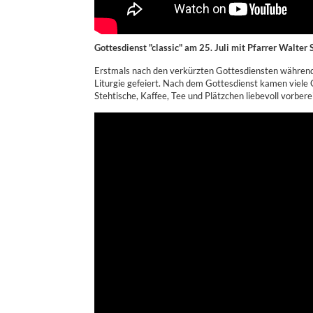
Gottesdienst "classic" am 25. Juli mit Pfarrer Walter 
Erstmals nach den verkürzten Gottesdiensten während
Liturgie gefeiert. Nach dem Gottesdienst kamen viel
Stehtische, Kaffee, Tee und Plätzchen liebevoll vorbe