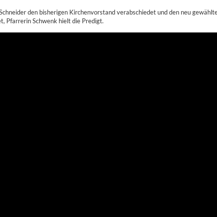
chneider den bisherigen Kirchenvorstand verabschiedet und den neu gewählte 
, Pfarrerin Schwenk hielt die Predigt.