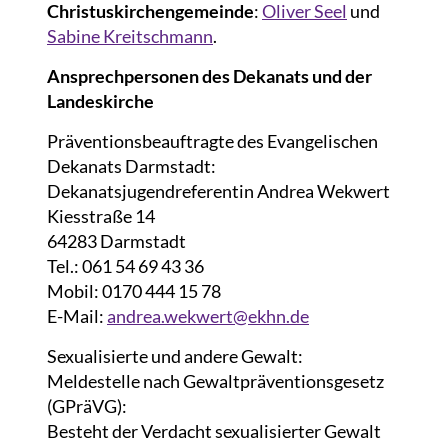
Christuskirchengemeinde
:
Oliver Seel
und
Sabine Kreitschmann
.
Ansprechpersonen des Dekanats und der
Landeskirche
Präventionsbeauftragte des Evangelischen
Dekanats Darmstadt:
Dekanatsjugendreferentin Andrea Wekwert
Kiesstraße 14
64283 Darmstadt
Tel.: 061 54 69 43 36
Mobil: 0170 444 15 78
E-Mail:
andrea.wekwert@ekhn.de
Sexualisierte und andere Gewalt:
Meldestelle nach Gewaltpräventionsgesetz
(GPräVG):
Besteht der Verdacht sexualisierter Gewalt